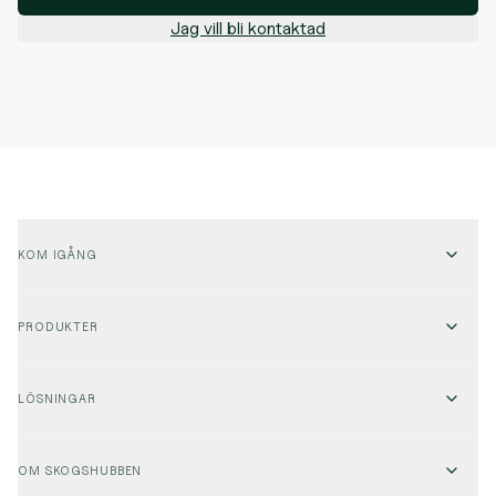
Jag vill bli kontaktad
KOM IGÅNG
Logga in
PRODUKTER
Testa direkt!
Analys
Prata med sälj
LÖSNINGAR
Avkastningskalkyl
Virkesköpande organisationer
Planläggning
OM SKOGSHUBBEN
Planläggning
Prospektering