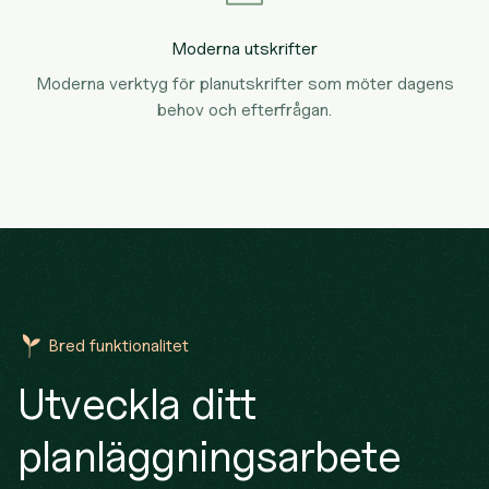
Moderna utskrifter
Moderna verktyg för planutskrifter som möter dagens
behov och efterfrågan.
Bred funktionalitet
Utveckla ditt
planläggningsarbete