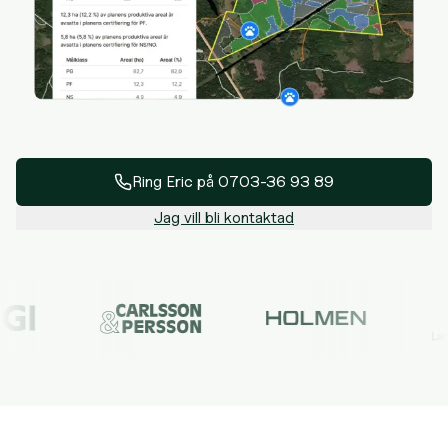
Ring
Eric
på
0703-36 93 89
Jag vill bli kontaktad