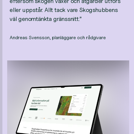
eftersom skogen växer och åtgärder utförs
eller uppstår. Allt tack vare Skogshubbens
väl genomtänkta gränssnitt.”
Andreas Svensson, planläggare och rådgivare