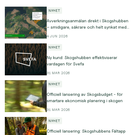
NYHET
Avverkningsanmälan direkt i Skogshubben
– smidigare, säkrare och helt synkat med
det senaste i Nemus
4 JUN 2026
NYHET
Ny kund: Skogshubben effektiviserar
vardagen för Svefa
31 MAR 2026
NYHET
Officiell lansering av Skogsbudget - för
smartare ekonomisk planering i skogen
31 MAR 2026
NYHET
Officiell lansering: Skogshubbens Fältapp